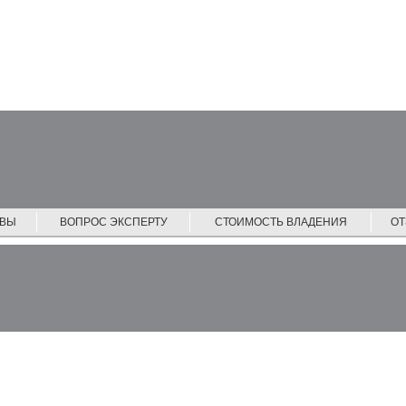
ЙВЫ
ВОПРОС ЭКСПЕРТУ
СТОИМОСТЬ ВЛАДЕНИЯ
О