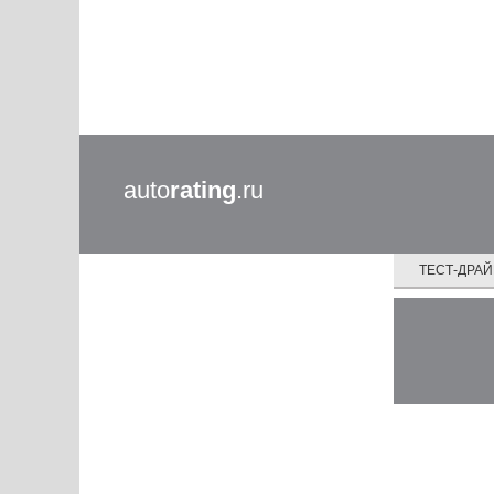
auto
rating
.ru
ТЕСТ-ДРА