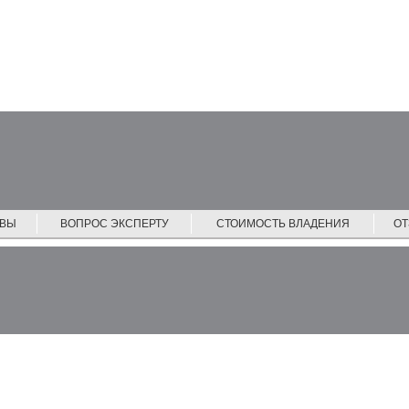
ЙВЫ
ВОПРОС ЭКСПЕРТУ
СТОИМОСТЬ ВЛАДЕНИЯ
О