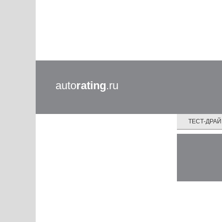
auto
rating
.ru
ТЕСТ-ДРА