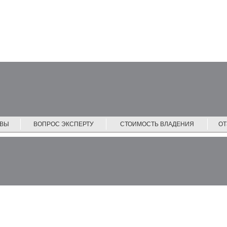
ЙВЫ
ВОПРОС ЭКСПЕРТУ
СТОИМОСТЬ ВЛАДЕНИЯ
О