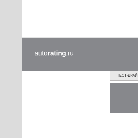
auto
rating
.ru
ТЕСТ-ДРА