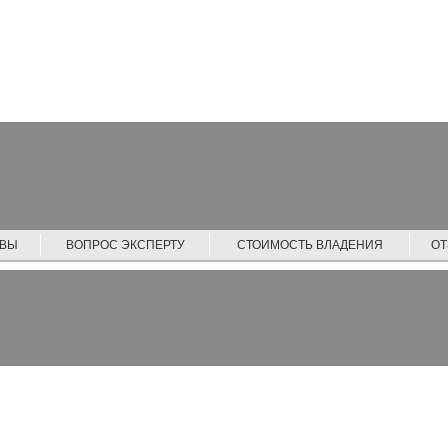
ЙВЫ
ВОПРОС ЭКСПЕРТУ
СТОИМОСТЬ ВЛАДЕНИЯ
О