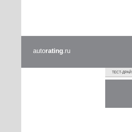
auto
rating
.ru
ТЕСТ-ДРА