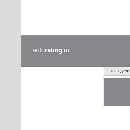
auto
rating
.ru
ТЕСТ-ДРА