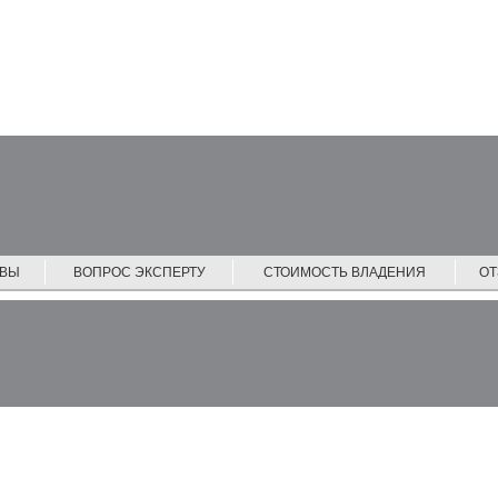
ЙВЫ
ВОПРОС ЭКСПЕРТУ
СТОИМОСТЬ ВЛАДЕНИЯ
О