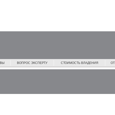
ЙВЫ
ВОПРОС ЭКСПЕРТУ
СТОИМОСТЬ ВЛАДЕНИЯ
О