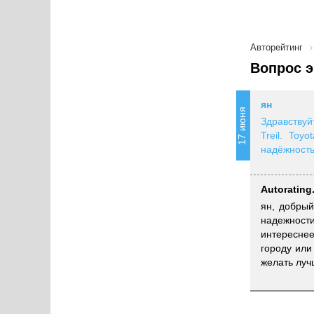
Авторейтинг
Вопрос э
ян
17 июня
Здравству
Treil. Toyo
надёжность
Autorating
ян, добрый
надежности
интереснее
городу или
желать луч