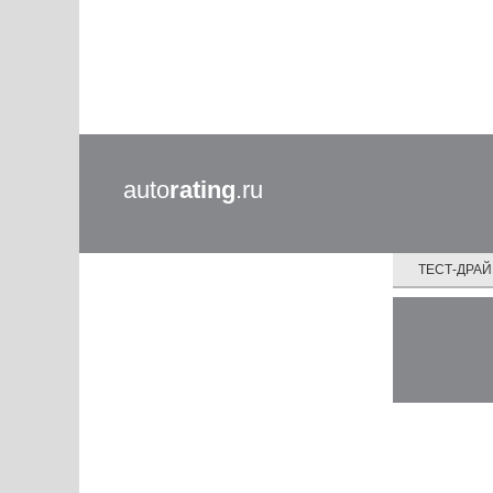
auto
rating
.ru
ТЕСТ-ДРА