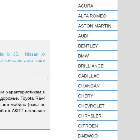
ACURA
ALFA ROMEO
ASTON MARTIN
AUDI
BENTLEY
ai ix 35. Nissan X-
BMW
к качество авто. так и
BRILLIANCE
CADILLAC
CHANGAN
ым характеристикам и
CHERY
здорожье. Toyota Rav4
 автомобиль (езда по
CHEVROLET
работа АКПП оставляет
CHRYSLER
CITROEN
DAEWOO