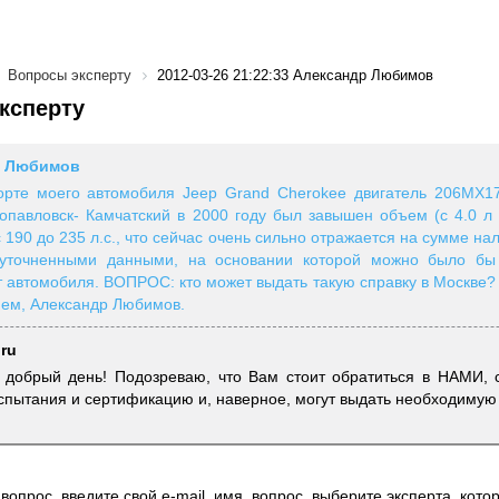
Вопросы эксперту
2012-03-26 21:22:33 Александр Любимов
ксперту
р Любимов
порте моего автомобиля Jeep Grand Cherokee двигатель 206МХ1
опавловск- Камчатский в 2000 году был завышен объем (с 4.0 л 
с 190 до 235 л.с., что сейчас очень сильно отражается на сумме на
 уточненными данными, на основании которой можно было бы
т автомобиля. ВОПРОС: кто может выдать такую справку в Москве
ем, Александр Любимов.
.ru
 добрый день! Подозреваю, что Вам стоит обратиться в НАМИ, 
спытания и сертификацию и, наверное, могут выдать необходимую 
вопрос, введите свой e-mail, имя, вопрос, выберите эксперта, котор