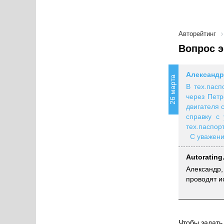
Авторейтинг
Вопрос э
Александ
26 марта
В тех.пас
через Петр
двигателя 
справку с
тех.паспор
С уважени
Autorating
Александр,
проводят и
Чтобы задать 