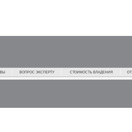
ЙВЫ
ВОПРОС ЭКСПЕРТУ
СТОИМОСТЬ ВЛАДЕНИЯ
О