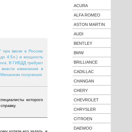
ACURA
ALFA ROMEO
ASTON MARTIN
AUDI
BENTLEY
7 при ввозе в Россию
BMW
до 4.5л.) и мощность
BRILLIANCE
лога. В ГИБДД требуют
 внести изменения в
CADILLAC
? Механизм получения.
CHANGAN
CHERY
специалисты которого
CHEVROLET
справку.
CHRYSLER
CITROEN
DAEWOO
ому хотите его задать, и