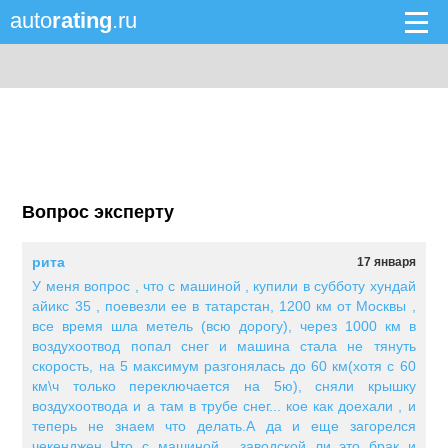
auto
rating
.ru
Вопрос эксперту
рита
17 января
У меня вопрос , что с машиной , купили в субботу хундай
айикс 35 , поевезли ее в татарстан, 1200 км от Москвы ,
все время шла метель (всю дорогу), через 1000 км в
воздухоотвод попал снег и машина стала не тянуть
скорость, на 5 максимум разгонялась до 60 км(хотя с 60
км\ч только переключается на 5ю), сняли крышку
воздухоотвода и а там в трубе снег... кое как доехали , и
теперь не знаем что делать.А да и еще загорелся
чекенджен..Что с машиной , заводской ли это брак и