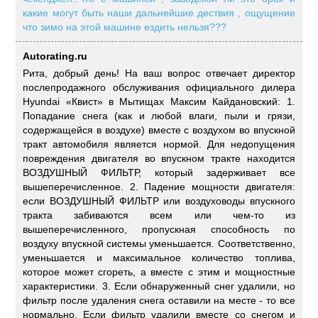
какие могут быть наши дальнейшие дествия , ощущение
что зимо на этой машине ездить нельзя???
Autorating.ru
Рита, добрый день! На ваш вопрос отвечает директор
послепродажного обслуживания официального дилера
Hyundai «Квист» в Мытищах Максим Кайдановский: 1.
Попадание снега (как и любой влаги, пыли и грязи,
содержащейся в воздухе) вместе с воздухом во впускной
тракт автомобиля является нормой. Для недопущения
повреждения двигателя во впускном тракте находится
ВОЗДУШНЫЙ ФИЛЬТР, который задерживает все
вышеперечисленное. 2. Падение мощности двигателя:
если ВОЗДУШНЫЙ ФИЛЬТР или воздуховоды впускного
тракта забиваются всем или чем-то из
вышеперечисленного, пропускная способность по
воздуху впускной системы уменьшается. Соответственно,
уменьшается и максимальное количество топлива,
которое может сгореть, а вместе с этим и мощностные
характеристики. 3. Если обнаруженный снег удалили, но
фильтр после удаления снега оставили на месте - то все
нормально. Если фильтр удалили вместе со снегом и