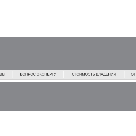
ЙВЫ
ВОПРОС ЭКСПЕРТУ
СТОИМОСТЬ ВЛАДЕНИЯ
О