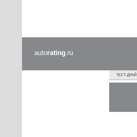
auto
rating
.ru
ТЕСТ-ДРА