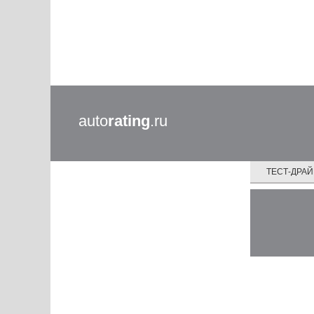
auto
rating
.ru
ТЕСТ-ДРА