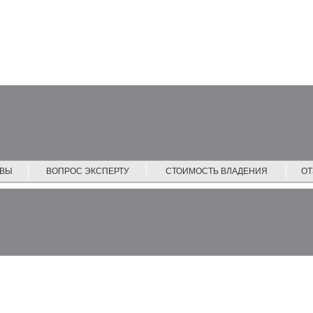
ЙВЫ
ВОПРОС ЭКСПЕРТУ
СТОИМОСТЬ ВЛАДЕНИЯ
О