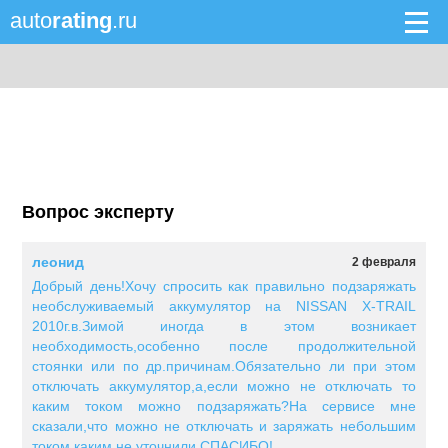
auto
rating
.ru
Вопрос эксперту
леонид
2 февраля
Добрый день!Хочу спросить как правильно подзаряжать
необслуживаемый аккумулятор на NISSAN X-TRAIL
2010г.в.Зимой иногда в этом возникает
необходимость,особенно после продолжительной
стоянки или по др.причинам.Обязательно ли при этом
отключать аккумулятор,а,если можно не отключать то
каким током можно подзаряжать?На сервисе мне
сказали,что можно не отключать и заряжать небольшим
током,каким не уточнили.СПАСИБО!