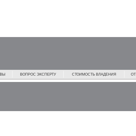
ЙВЫ
ВОПРОС ЭКСПЕРТУ
СТОИМОСТЬ ВЛАДЕНИЯ
О