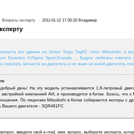
Вопросы эксперту
2011-01-12 17:00:20 Владимир
ксперту
жалуста вот движок на Vortex Tingo TagAZ стоит Mitsubishi, а мо
cer Evolution X,Pajero Sport,Grandis..... Будьте любезны ответьте
н покупать запчасти на двигатель и не знаю на какой двигатель поку
.ru
добрый день! На эту модель устанавливается 1,8-литровый двига
 австрийкой компанией AVL и производится в Китае. Боюсь, что к M
тношения. По лицензии Mitsubishi в Китае собираются моторы с др
ь Вашего двигателя - SQR481FC.
вопрос, введите свой e-mail, имя, вопрос, выберите эксперта, котор