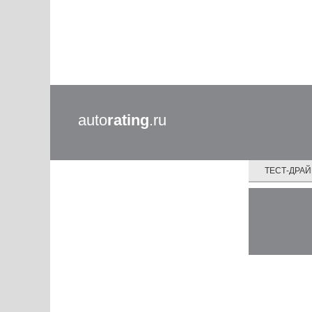
auto
rating
.ru
ТЕСТ-ДРА