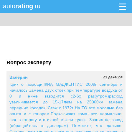
auto
rating
.ru
Вопрос эксперту
Валерий
21 декабря
Крик о помощи!!КИА МАДЖЕНТИС 2009г сентябрь и
началось Замена двух стоек,при температуре воздуха от
0 и ниже заводится с2-6х раз(утром)расход
увеличивается до 15-17л/км на 25000км замена
передних колодок. Стаж с 1972г На ТО все молодые без
опыта и с гонором.Подключают комп. все нормально,
шаг в сторогу и в ихней мысли тупик Звонил на завод
(обращайтесь к диллерам) Помогите, что дальше.
Сегодня уже минус на улице и увеличивается минус в