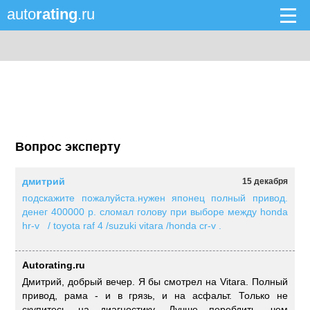
auto
rating
.ru
Вопрос эксперту
дмитрий
15 декабря
подскажите пожалуйста.нужен японец полный привод.
денег 400000 р. сломал голову при выборе между honda
hr-v / toyota raf 4 /suzuki vitara /honda cr-v .
Autorating.ru
Дмитрий, добрый вечер. Я бы смотрел на Vitara. Полный
привод, рама - и в грязь, и на асфальт. Только не
скупитесь на диагностику. Лучше перебдить, чем