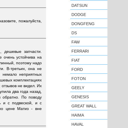
DATSUN
DODGE
назовите, пожалуйста,
DONGFENG
DS
FAW
FERRARI
, дешевые запчасти.
е очень устойчива на
FIAT
длинный, поэтому надо
и. В-третьих, она не
FORD
и немало неприятных
FOTON
дешевых комплектациях
 отзывов не видел. Их
GEELY
упила два года назад,
GENESIS
и обратно. По поводу
 и с подвеской, и с
GREAT WALL
по цене Матиз - вне
HAIMA
HAVAL