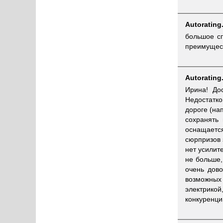
Autorating
большое сп
преимущест
Autorating
Ирина! До
Недостатко
дороге (на
сохранять 
оснащаетс
сюрпризов 
нет усилит
не больше,
очень дов
возможных
электрико
конкуренци