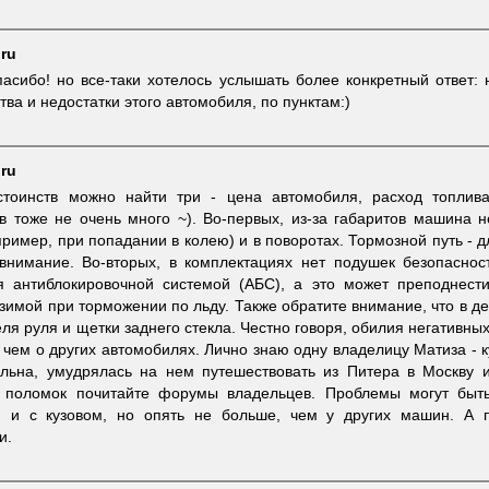
.ru
асибо! но все-таки хотелось услышать более конкретный ответ: 
ва и недостатки этого автомобиля, по пунктам:)
.ru
стоинств можно найти три - цена автомобиля, расход топлива
в тоже не очень много ~). Во-первых, из-за габаритов машина н
пример, при попадании в колею) и в поворотах. Тормозной путь - 
внимание. Во-вторых, в комплектациях нет подушек безопасност
я антиблокировочной системой (АБС), а это может преподнест
зимой при торможении по льду. Также обратите внимание, что в 
еля руля и щетки заднего стекла. Честно говоря, обилия негативных
 чем о других автомобилях. Лично знаю одну владелицу Матиза - к
ольна, умудрялась на нем путешествовать из Питера в Москву 
 поломок почитайте форумы владельцев. Проблемы могут быть
й, и с кузовом, но опять не больше, чем у других машин. А 
и.