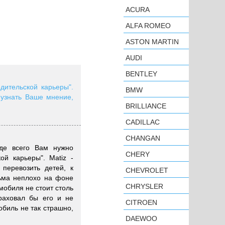
ACURA
ALFA ROMEO
ASTON MARTIN
AUDI
BENTLEY
дительской карьеры".
BMW
 узнать Ваше мнение,
BRILLIANCE
CADILLAC
CHANGAN
жде всего Вам нужно
CHERY
ой карьеры". Matiz -
перевозить детей, к
CHEVROLET
ьма неплохо на фоне
CHRYSLER
мобиля не стоит столь
раховал бы его и не
CITROEN
обиль не так страшно,
DAEWOO