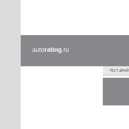
auto
rating
.ru
ТЕСТ-ДРА