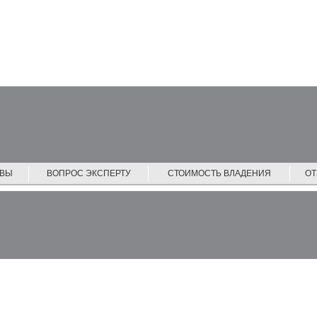
ЙВЫ
ВОПРОС ЭКСПЕРТУ
СТОИМОСТЬ ВЛАДЕНИЯ
О