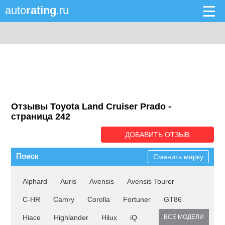
auto
rating
.ru
Отзывы Toyota Land Cruiser Prado -
cтраница 242
ДОБАВИТЬ ОТЗЫВ
Поиск
Сменить марку
Alphard
Auris
Avensis
Avensis Tourer
C-HR
Camry
Corolla
Fortuner
GT86
Hiace
Highlander
Hilux
iQ
ВСЕ МОДЕЛИ