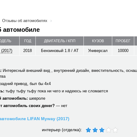
Отзывы об автомобилях
б автомобиле
МОДЕЛЬ
ГОД
ДВИГАТЕЛЬ / КПП
КУЗОВ
ПРОБЕГ
(2017)
2018
Бензиновый 1.8 / AT
Универсал
10000
:
Интересный внешний вид , внутренний дизайн, вместительность, осна
тва
задний привод, был бы 4х4
ь:
тьфу тьфу тьфу пока ни чего и надеюсь не сломается
 автомобиль:
шевроле
от автомобиль своих денег?
— нет
автомобиле LIFAN Myway (2017)
интерьер (отделка):