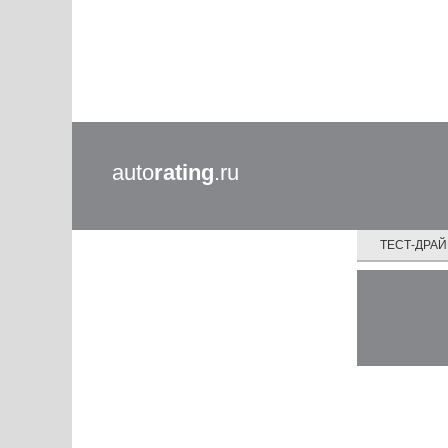
auto
rating
.ru
ТЕСТ-ДРА