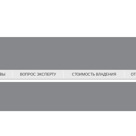
ЙВЫ
ВОПРОС ЭКСПЕРТУ
СТОИМОСТЬ ВЛАДЕНИЯ
О