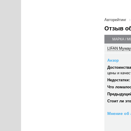
Авторейтинг
Отзыв о
МАРКА / 
LIFAN Myway 
Анзор
Достоинства
цены и качес
Недостатки:
Что ломалос
Предыдущий
Стоит ли эт
Мнение об 