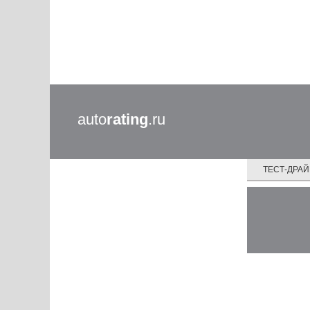
auto
rating
.ru
ТЕСТ-ДРА