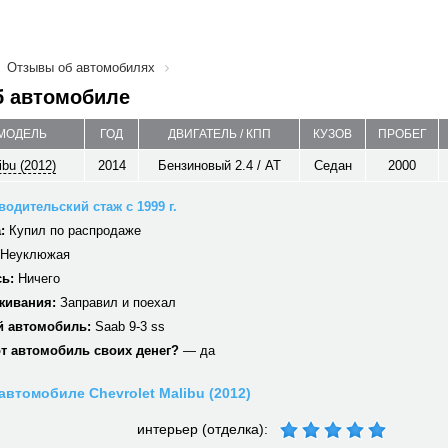
Отзывы об автомобилях
б автомобиле
 МОДЕЛЬ
ГОД
ДВИГАТЕЛЬ / КПП
КУЗОВ
ПРОБЕГ
ibu (2012)
2014
Бензиновый 2.4 / AT
Седан
2000
 водительский стаж с 1999 г.
:
Купил по распродаже
Неуклюжая
ь:
Ничего
живания:
Заправил и поехал
 автомобиль:
Saab 9-3 ss
от автомобиль своих денег?
— да
автомобиле Chevrolet Malibu (2012)
интерьер (отделка):