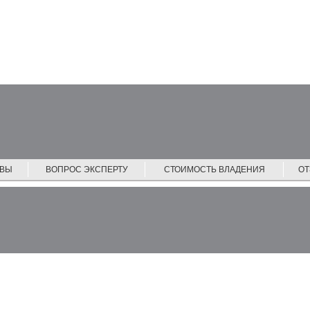
ЙВЫ
ВОПРОС ЭКСПЕРТУ
СТОИМОСТЬ ВЛАДЕНИЯ
О