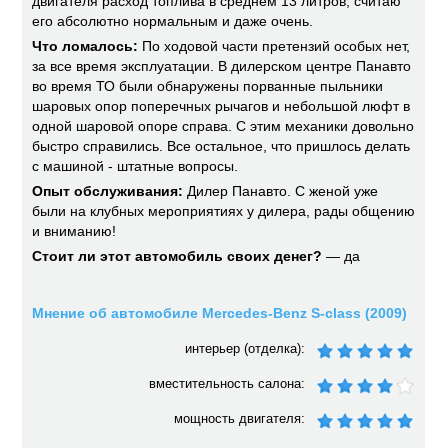
двигателя расход топлива в среднем 13 литров, считаю
его абсолютно нормальным и даже очень.
Что ломалось:
По ходовой части претензий особых нет,
за все время эксплуатации. В дилерском центре Панавто
во время ТО были обнаружены порванные пыльники
шаровых опор поперечных рычагов и небольшой люфт в
одной шаровой опоре справа. С этим механики довольно
быстро справились. Все остальное, что пришлось делать
с машиной - штатные вопросы.
Опыт обслуживания:
Дилер Панавто. С женой уже
были на клубных мероприятиях у дилера, рады общению
и вниманию!
Стоит ли этот автомобиль своих денег?
— да
Мнение об автомобиле Mercedes-Benz S-class (2009)
интерьер (отделка):
вместительность салона:
мощность двигателя: