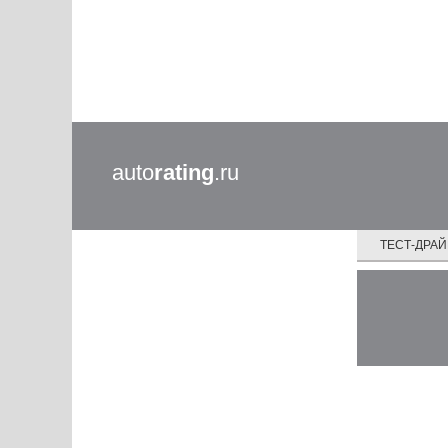
auto
rating
.ru
ТЕСТ-ДРА