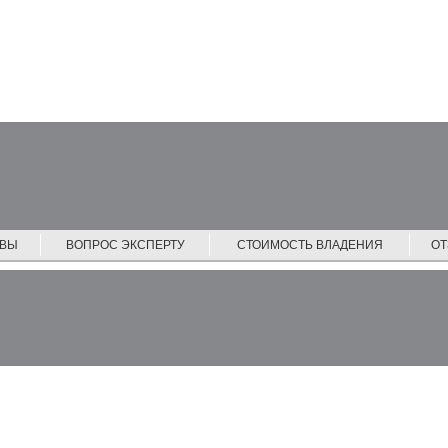
ЙВЫ
ВОПРОС ЭКСПЕРТУ
СТОИМОСТЬ ВЛАДЕНИЯ
О