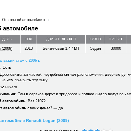
Отзывы об автомобилях
б автомобиле
МОДЕЛЬ
ГОД
ДВИГАТЕЛЬ / КПП
КУЗОВ
ПРОБЕГ
 (2009)
2013
Бензиновый 1.4 / MT
Седан
30000
льский стаж с 2006 г.
:
Есть
Дороговизна запчастей, неудобный сигнал расположения, дверные ручки
 не чем прикрыть эту ямку.
ь:
ничего
живания:
Сам в сервисе дерут в тридорога и полное быдло ведут по хамс
 автомобиль:
Ваз 21072
от автомобиль своих денег?
— да
автомобиле Renault Logan (2009)