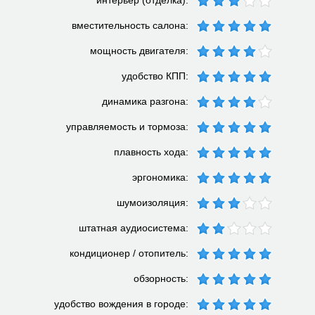
интерьер (отделка):
вместительность салона:
мощность двигателя:
удобство КПП:
динамика разгона:
управляемость и тормоза:
плавность хода:
эргономика:
шумоизоляция:
штатная аудиосистема:
кондиционер / отопитель:
обзорность:
удобство вождения в городе: