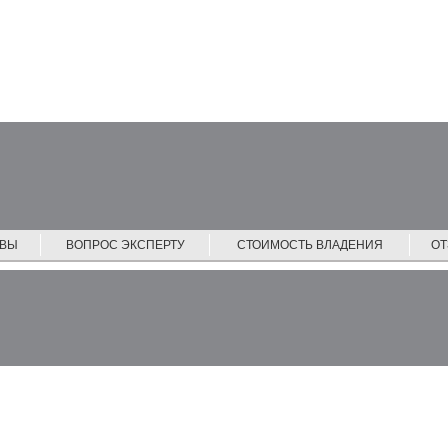
ЙВЫ
ВОПРОС ЭКСПЕРТУ
СТОИМОСТЬ ВЛАДЕНИЯ
О