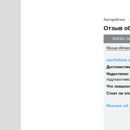
Авторейтинг
Отзыв о
МАРКА / 
Nissan Almera
шихбабаев и
Достоинства
Недостатки:
подлокотнико
Что ломалос
Стоит ли эт
Мнение об 