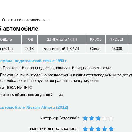
Отзывы об автомобилях
б автомобиле
МОДЕЛЬ
ГОД
ДВИГАТЕЛЬ / КПП
КУЗОВ
ПРОБЕГ
 (2012)
2013
Бензиновый 1.6 / AT
Седан
15000
смаил, водительский стаж с 1950 г.
:
Просторный салон,подвеска,приличный вид,плавность хода
Расход бензина,неудобно расположены кнопки стеклоподъёмников,отсу
в,колёса,постоянно нужно поправлять спинку сидения
ь:
ПОКА НИЧЕГО
от автомобиль своих денег?
— да
автомобиле Nissan Almera (2012)
интерьер (отделка):
вместительность салона: