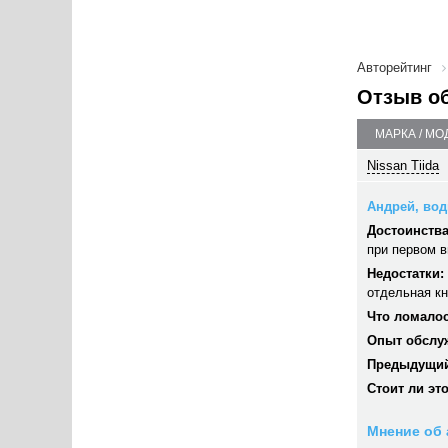
Авторейтинг
Отзыв о
МАРКА / МО
Nissan Tiida
Андрей, води
Достоинства
при первом в
Недостатки:
отдельная кн
Что ломалос
Опыт обслу
Предыдущий
Стоит ли эт
Мнение об 