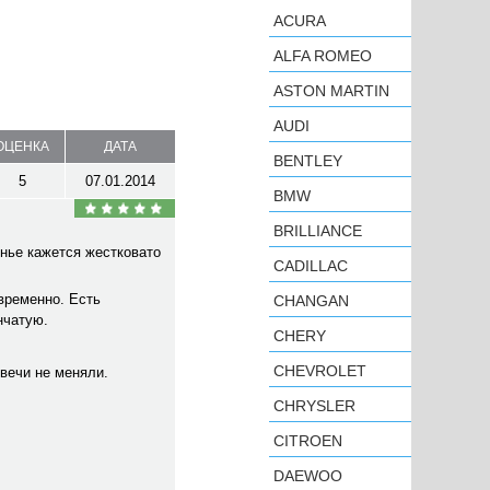
ACURA
ALFA ROMEO
ASTON MARTIN
AUDI
ОЦЕНКА
ДАТА
BENTLEY
5
07.01.2014
BMW
BRILLIANCE
нье кажется жестковато
CADILLAC
временно. Есть
CHANGAN
нчатую.
CHERY
CHEVROLET
свечи не меняли.
CHRYSLER
CITROEN
DAEWOO