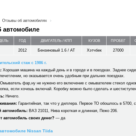
Отзывы об автомобилях
б автомобиле
ДЕЛЬ
ГОД
ДВИГАТЕЛЬ / КПП
КУЗОВ
ПРОБЕГ
2012
Бензиновый 1.6 / AT
Хэтчбек
27000
тельский стаж с 1986 г.
:
Хорошая машина на каждый день и в городе и в поездках. Заднее сиде
печетлении, но оказывается очень удобным при дальних поездках.
Омыватель фар,ну не нужено его включение с омывателем стекол одно
опка, если хочешь включай. Коробку можно было сделать и шестиступе
ь:
Ничего.
живания:
Гарантийная, так что у диллера. Первое ТО обошлось в 5700, 
 автомобиль:
ВАЗ 21011, Нива короткая и длинная, Пежо 206.
от автомобиль своих денег?
— да
автомобиле Nissan Tiida