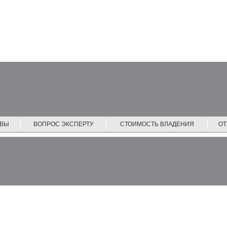
ЙВЫ
ВОПРОС ЭКСПЕРТУ
СТОИМОСТЬ ВЛАДЕНИЯ
О