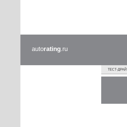
auto
rating
.ru
ТЕСТ-ДРА