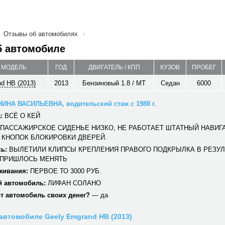
Отзывы об автомобилях
б автомобиле
/ МОДЕЛЬ
ГОД
ДВИГАТЕЛЬ / КПП
КУЗОВ
ПРОБЕГ
d HB (2013)
2013
Бензиновый 1.8 / MT
Седан
6000
ИНА ВАСИЛЬЕВНА, водительский стаж с 1988 г.
:
ВСЁ О КЕЙ
ПАССАЖИРСКОЕ СИДЕНЬЕ НИЗКО, НЕ РАБОТАЕТ ШТАТНЫЙ НАВИГА
 КНОПОК БЛОКИРОВКИ ДВЕРЕЙ.
ь:
ВЫЛЕТИЛИ КЛИПСЫ КРЕПЛЕНИЯ ПРАВОГО ПОДКРЫЛКА В РЕЗУ
 ПРИШЛОСЬ МЕНЯТЬ
живания:
ПЕРВОЕ ТО 3000 РУБ.
 автомобиль:
ЛИФАН СОЛАНО
от автомобиль своих денег?
— да
автомобиле Geely Emgrand HB (2013)