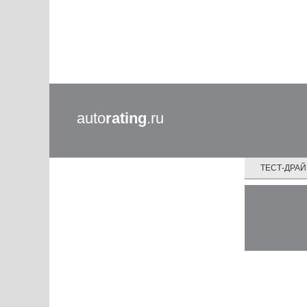
auto
rating
.ru
ТЕСТ-ДРА