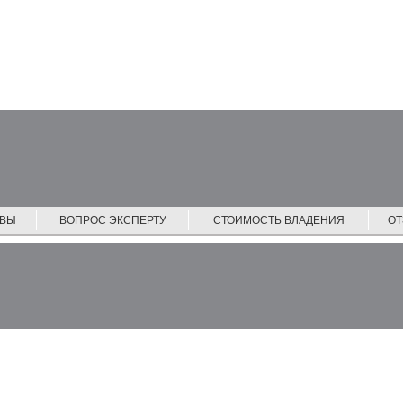
ЙВЫ
ВОПРОС ЭКСПЕРТУ
СТОИМОСТЬ ВЛАДЕНИЯ
О