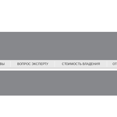
ЙВЫ
ВОПРОС ЭКСПЕРТУ
СТОИМОСТЬ ВЛАДЕНИЯ
О