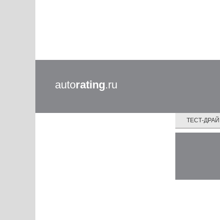
auto
rating
.ru
ТЕСТ-ДРА