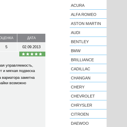
ACURA
ALFA ROMEO
ASTON MARTIN
AUDI
ОЦЕНКА
ДАТА
BENTLEY
5
02.09.2013
BMW
BRILLIANCE
ная управляемость,
CADILLAC
т и мягкая подвеска
а вариатора заметна
CHANGAN
вайки возможно
CHERY
CHEVROLET
CHRYSLER
CITROEN
DAEWOO