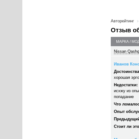
Авторейтинг
Отзыв о
МАРКА / МО
Nissan Qashq
Иванов Конс
Достоинства
хорошая эрго
Недостатки:
исхжу из опы
попадание
Что ломалос
Опыт обслу
Предыдущий
Стоит ли эт