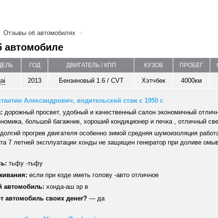
Отзывы об автомобилях
б автомобиле
ДЕЛЬ
ГОД
ДВИГАТЕЛЬ / КПП
КУЗОВ
ПРОБЕГ
ai
2013
Бензиновый 1.6 / CVT
Хэтчбек
4000км
тантин Александрович, водительский стаж с 1950 г.
:
дорожный просвет, удобный и качественный салон экономичный отлич
номика, большой багажник, хороший кондиционер и печка , отличный све
долгий прогрев двигателя особенно зимой средняя шумоизоляция работ
та 7 летней эксплуатации хонды не защищен генератор при доливе омы
ь:
тьфу -тьфу
живания:
если при езде иметь голову -авто отличное
 автомобиль:
хонда-аш эр в
от автомобиль своих денег?
— да