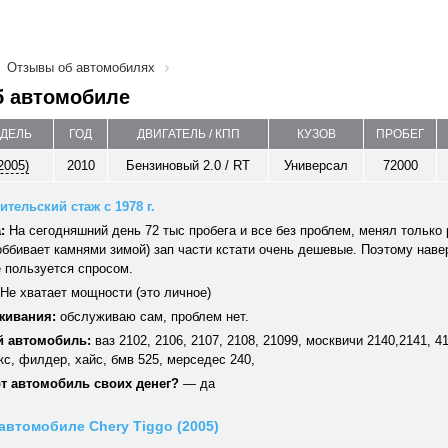
Отзывы об автомобилях
б автомобиле
ОДЕЛЬ
ГОД
ДВИГАТЕЛЬ / КПП
КУЗОВ
ПРОБЕГ
2005)
2010
Бензиновый 2.0 / RT
Универсал
72000
тельский стаж с 1978 г.
:
На сегодняшний день 72 тыс пробега и все без проблем, менял только 
оббивает камнями зимой) зап части кстати очень дешевые. Поэтому нав
 пользуется спросом.
Не хватает мощности (это личное)
живания:
обслуживаю сам, проблем нет.
 автомобиль:
ваз 2102, 2106, 2107, 2108, 21099, москвичи 2140,2141, 41
кс, филдер, хайс, бмв 525, мерседес 240,
от автомобиль своих денег?
— да
автомобиле Chery Tiggo (2005)