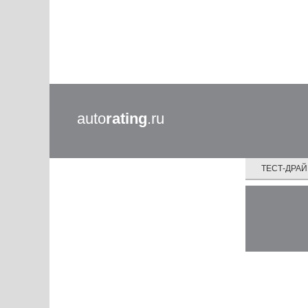
auto
rating
.ru
ТЕСТ-ДРА