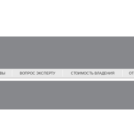
ЙВЫ
ВОПРОС ЭКСПЕРТУ
СТОИМОСТЬ ВЛАДЕНИЯ
О