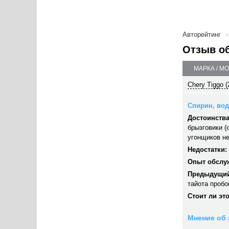
Авторейтинг
Отзыв о
МАРКА / М
Chery Tiggo (
Спирин, води
Достоинства
брызговики (
угонщиков не
Недостатки:
Опыт обслу
Предыдущий
тайота пробо
Стоит ли эт
Мнение об 