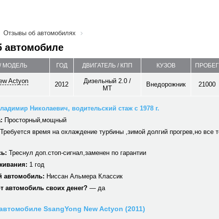
Отзывы об автомобилях
б автомобиле
/ МОДЕЛЬ
ГОД
ДВИГАТЕЛЬ / КПП
КУЗОВ
ПРОБЕГ
ew Actyon
Дизельный 2.0 /
2012
Внедорожник
21000
MT
ладимир Николаевич, водительский стаж с 1978 г.
:
Просторный,мощный
Требуется время на охлаждение турбины ,зимой долгий прогрев,но все 
ь:
Треснул доп.стоп-сигнал,заменен по гарантии
живания:
1 год
 автомобиль:
Ниссан Альмера Классик
от автомобиль своих денег?
— да
автомобиле SsangYong New Actyon (2011)