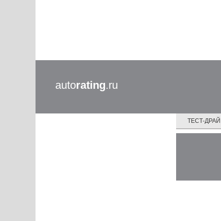
auto
rating
.ru
ТЕСТ-ДРА