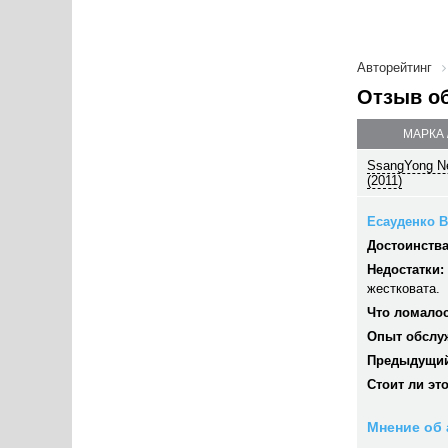
Авторейтинг
Отзыв о
МАРКА 
SsangYong N
(2011)
Есауденко В
Достоинства
Недостатки:
жестковата.
Что ломалос
Опыт обслу
Предыдущий
Стоит ли эт
Мнение об 