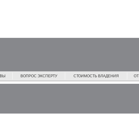
ЙВЫ
ВОПРОС ЭКСПЕРТУ
СТОИМОСТЬ ВЛАДЕНИЯ
О