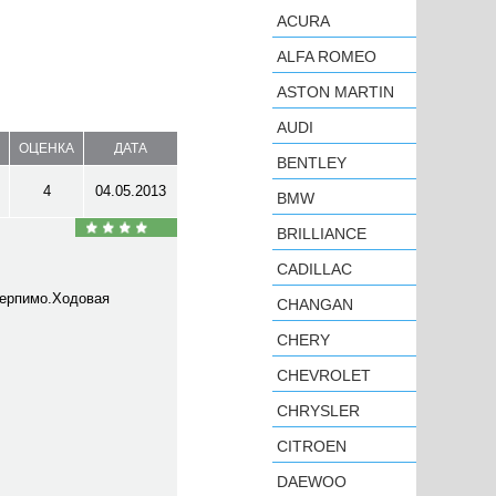
ACURA
ALFA ROMEO
ASTON MARTIN
AUDI
ОЦЕНКА
ДАТА
BENTLEY
4
04.05.2013
BMW
BRILLIANCE
CADILLAC
терпимо.Ходовая
CHANGAN
CHERY
CHEVROLET
CHRYSLER
CITROEN
DAEWOO