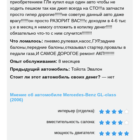
приобретением ГЛя купил еще один авто чтобы не
ходить пешком так как джип всегда на СТО!!!а запчасти
просто гипер дорогие!!!!!!не советую данный авто даже
врагу!!!!!!он просто РАЗОРИТ ВАС!!!!с доходом в 4-6 тыс
у.е в месяц я немогу отложить в копилку денег!!!!!
обязательно что-то с ним случится!!!!!!!!
Что ломалось:
пневмо,рулевая,насос,ГУР,задние
балоны,передние балоны,отказывал стартер,провалы в
педали газа,И САМОЕ ДОРОГОЕ ремонт АКП!!!!!!!!
Опыт обслуживания:
8 месяцев
Предыдущий автомобиль:
Тойота Эвалон
Стоит ли этот автомобиль своих денег?
— нет
Мнение об автомобиле Mercedes-Benz GL-class
(2006)
интерьер (отделка):
вместительность салона:
мощность двигателя: