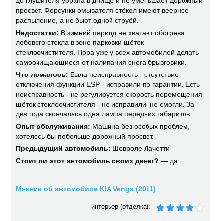
до глушителя убрана в днище и не уменьшает дорожный
просвет. Форсунки омывателя стёкол имеют веерное
распыление, а не бьют одной струёй.
Недостатки:
В зимний период не хватает обогрева
лобового стекла в зоне парковки щёток
стеклоочистителя. Пора уже у всех автомобилей делать
самоочищающиеся от налипания снега брызговики.
Что ломалось:
Была неисправность - отсутствие
отключения функции ESP - исправили по гарантии. Есть
неисправность - не регулируется скорость перемещения
щёток стеклоочистителя - не исправили, не смогли. За
два года скончалась одна лампа передних габаритов.
Опыт обслуживания:
Машина без особых проблем,
хотелось бы побольше дорожный просвет.
Предыдущий автомобиль:
Шевроле Лачетти
Стоит ли этот автомобиль своих денег?
— да
Мнение об автомобиле KIA Venga (2011)
интерьер (отделка):