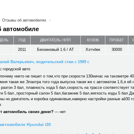
Отзывы об автомобилях
б автомобиле
ДЕЛЬ
ГОД
ДВИГАТЕЛЬ / КПП
КУЗОВ
ПРОБЕГ
2011
Бензиновый 1.6 / AT
Хэтчбек
30000
алий Валерьевич, водительский стаж с 1989 г.
:
городской авто
почему никто не пишет о том,что при скорости 130кмчас на тахометре 40
меня такая же Элантра того года выпуска такая же с автоматом 1,6,я ей
 разгон 3 бал, плавность хода 5 бал,скорость на трассе соответствует т
и 5 бал.,просторный салон 5 бал,багажник 5 бал,мягкость езды 5 бал.Д
ы но двигатель и коробка одинаковые,наверно настройки разные ай30 г
я.
от автомобиль своих денег?
— нет
автомобиле Hyundai i30