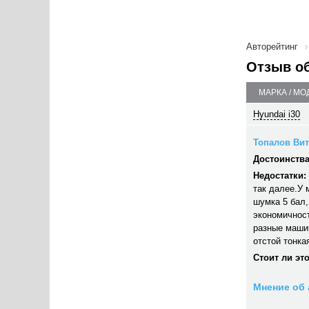
Авторейтинг
Отзыв о
МАРКА / МО
Hyundai i30
Топалов Вит
Достоинства
Недостатки:
так далее.У 
шумка 5 бал,
экономичност
разные машин
отстой тонка
Стоит ли эт
Мнение об 