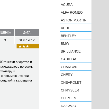
ACURA
ALFA ROMEO
ASTON MARTIN
AUDI
ОЦЕНКА
ДАТА
BENTLEY
3
31.07.2012
BMW
BRILLIANCE
CADILLAC
00 тысячи оборотов и
 наслаждаюсь во всем:
CHANGAN
ахометру и
CHERY
а я понимаю что они
ородской,а кузовщина
CHEVROLET
CHRYSLER
CITROEN
DAEWOO