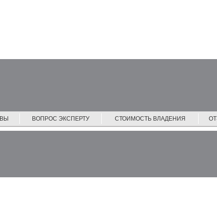
ЙВЫ
ВОПРОС ЭКСПЕРТУ
СТОИМОСТЬ ВЛАДЕНИЯ
О