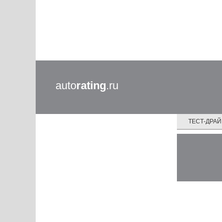
auto
rating
.ru
ТЕСТ-ДРА