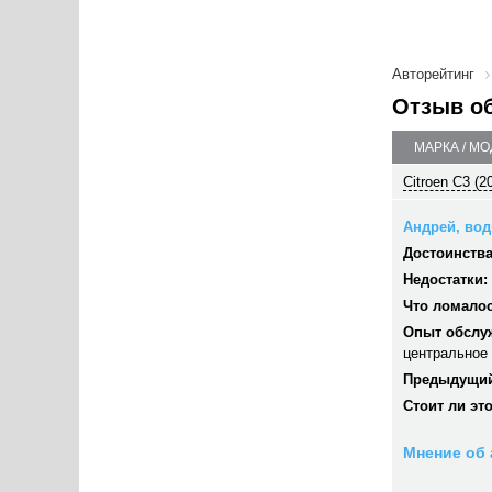
Авторейтинг
Отзыв о
МАРКА / М
Citroen C3 (2
Андрей, води
Достоинства
Недостатки:
Что ломалос
Опыт обслу
центральное
Предыдущий
Стоит ли эт
Мнение об 