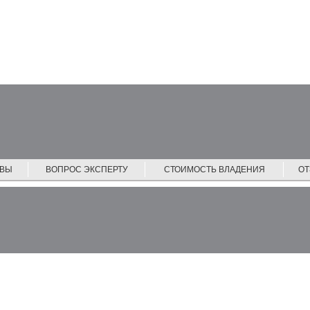
ЙВЫ
ВОПРОС ЭКСПЕРТУ
СТОИМОСТЬ ВЛАДЕНИЯ
О