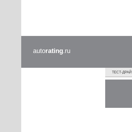
auto
rating
.ru
ТЕСТ-ДРА