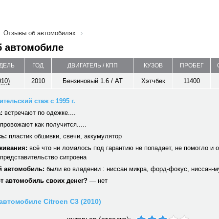
Отзывы об автомобилях
б автомобиле
ОДЕЛЬ
ГОД
ДВИГАТЕЛЬ / КПП
КУЗОВ
ПРОБЕГ
010)
2010
Бензиновый 1.6 / AT
Хэтчбек
11400
тельский стаж с 1995 г.
:
встречают по одежке....
провожают как получится.....
ь:
пластик обшивки, свечи, аккумулятор
живания:
всё что ни ломалось под гарантию не попадает, не помогло и 
 представительство ситроена
 автомобиль:
были во владении : ниссан микра, форд-фокус, ниссан-м
от автомобиль своих денег?
— нет
автомобиле Citroen C3 (2010)