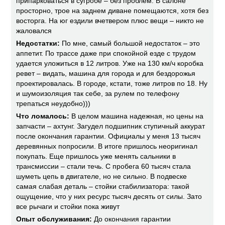
припарковаться в сугробе – без проблем. В салоне
просторно, трое на заднем диване помещаются, хотя без
восторга. На юг ездили вчетвером плюс вещи – никто не
жаловался
Недостатки:
По мне, самый большой недостаток – это
аппетит. По трассе даже при спокойной езде с трудом
удается уложиться в 12 литров. Уже на 130 км/ч коробка
ревет – видать, машина для города и для бездорожья
проектировалась. В городе, кстати, тоже литров по 18. Ну
и шумоизоляция так себе, за рулем по телефону
трепаться неудобно)))
Что ломалось:
В целом машина надежная, но цены на
запчасти – ахтунг. Загудел подшипник ступичный аккурат
после окончания гарантии. Официалы у меня 13 тысяч
деревянных попросили. В итоге пришлось неоригинал
покупать. Еще пришлось уже менять сальники в
трансмиссии – стали течь. С пробега 60 тысяч стала
шуметь цепь в двигателе, но не сильно. В подвеске
самая слабая деталь – стойки стабилизатора: такой
ощущение, что у них ресурс тысяч десять от силы. Зато
все рычаги и стойки пока живут
Опыт обслуживания:
До окончания гарантии