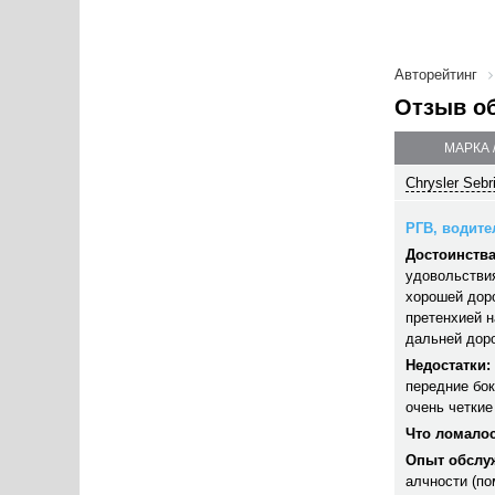
Авторейтинг
Отзыв о
МАРКА 
Chrysler Sebr
РГВ, водител
Достоинства
удовольствия
хорошей доро
претенхией н
дальней доро
Недостатки:
передние бок
очень четкие
Что ломалос
Опыт обслу
алчности (по