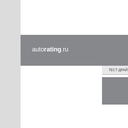
auto
rating
.ru
ТЕСТ-ДРА