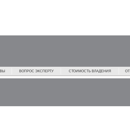
ЙВЫ
ВОПРОС ЭКСПЕРТУ
СТОИМОСТЬ ВЛАДЕНИЯ
О