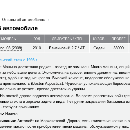
Отзывы об автомобилях
б автомобиле
/ МОДЕЛЬ
ГОД
ДВИГАТЕЛЬ / КПП
КУЗОВ
ПРОБЕГ
ing_03 (2008)
2010
Бензиновый 2.7 / AT
Седан
33000
ьский стаж с 1993 г.
:
Машина достаточно редкая - взгляд не замылен. Много машины, опций
 за небольшие деньги. Экономична на трассе, вполне динамична, вполн
ге), удобные задние кресла. Высокий клиренс, недорогое обслуживание
а премиальность (Boston Aqoustics). Чудесная успокаивающая бирюзова
ге спина не устает - кресла достаточно удобны.
На плохой дороге подвеска некомфортна. Во время реагентных войн гря
овые стекла и зеркала заднего вида. Нет ручки закрывания багажника изн
 - требуют привыкания.
ь:
Ничего
живания:
Автолайт на Марксистской. Дорого, есть клиентские косяки в 
меняли масло после приобретения мною машины, обслуживаемой у них, 