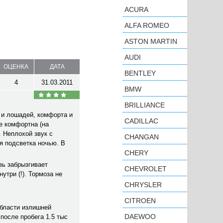
ACURA
ALFA ROMEO
ASTON MARTIN
AUDI
ОЦЕНКА
ДАТА
BENTLEY
4
31.03.2011
BMW
BRILLIANCE
 и лошадей, комфорта и
CADILLAC
е комфортна (на
. Неплохой звук с
CHANGAN
я подсветка ночью. В
CHERY
зь забрызгивает
CHEVROLET
утри (!). Тормоза не
CHRYSLER
CITROEN
области излишней
DAEWOO
после пробега 1.5 тыс