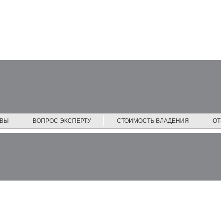
ЙВЫ
ВОПРОС ЭКСПЕРТУ
СТОИМОСТЬ ВЛАДЕНИЯ
О