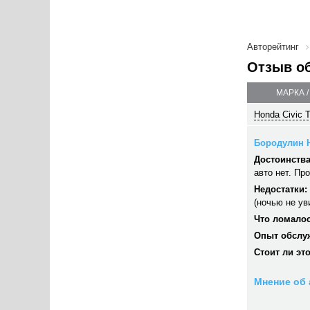
Авторейтинг
Отзыв о
МАРКА 
Honda Civic T
Бородулин Н
Достоинства
авто нет. Пр
Недостатки:
(ночью не ув
Что ломалос
Опыт обслу
Стоит ли эт
Мнение об 