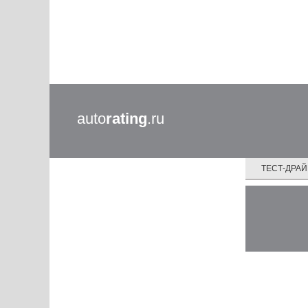
auto
rating
.ru
ТЕСТ-ДРА