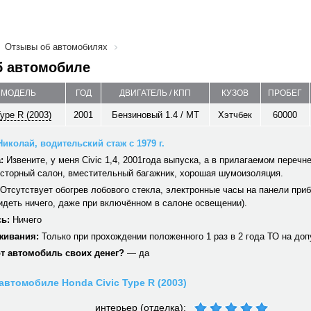
Отзывы об автомобилях
б автомобиле
/ МОДЕЛЬ
ГОД
ДВИГАТЕЛЬ / КПП
КУЗОВ
ПРОБЕГ
ype R (2003)
2001
Бензиновый 1.4 / MT
Хэтчбек
60000
иколай, водительский стаж с 1979 г.
:
Извените, у меня Civic 1,4, 2001года выпуска, а в прилагаемом перечне
осторный салон, вместительный багажник, хорошая шумоизоляция.
Отсутствует обогрев лобового стекла, электронные часы на панели при
идеть ничего, даже при включённом в салоне освещении).
ь:
Ничего
живания:
Только при прохождении положенного 1 раз в 2 года ТО на допу
от автомобиль своих денег?
— да
автомобиле Honda Civic Type R (2003)
интерьер (отделка):