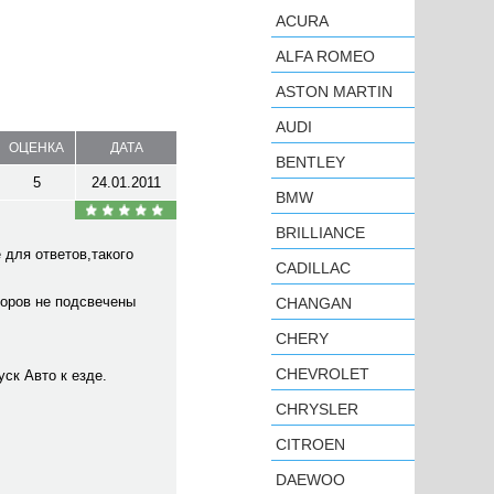
ACURA
ALFA ROMEO
ASTON MARTIN
AUDI
ОЦЕНКА
ДАТА
BENTLEY
5
24.01.2011
BMW
BRILLIANCE
 для ответов,такого
CADILLAC
боров не подсвечены
CHANGAN
CHERY
CHEVROLET
ск Авто к езде.
CHRYSLER
CITROEN
DAEWOO