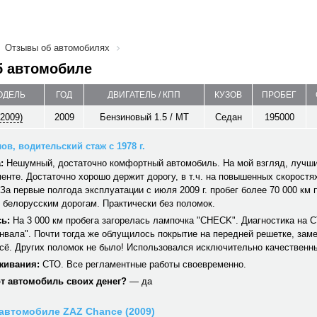
Отзывы об автомобилях
б автомобиле
ОДЕЛЬ
ГОД
ДВИГАТЕЛЬ / КПП
КУЗОВ
ПРОБЕГ
2009)
2009
Бензиновый 1.5 / MT
Седан
195000
ов, водительский стаж с 1978 г.
:
Нешумный, достаточно комфортный автомобиль. На мой взгляд, лучши
енте. Достаточно хорошо держит дорогу, в т.ч. на повышенных скоростя
За первые полгода эксплуатации с июля 2009 г. пробег более 70 000 км 
 белорусским дорогам. Практически без поломок.
ь:
На 3 000 км пробега загорелась лампочка "СHECK". Диагностика на 
нвала". Почти тогда же облущилось покрытие на передней решетке, заме
сё. Других поломок не было! Использовался исключительно качественны
живания:
СТО. Все регламентные работы своевременно.
от автомобиль своих денег?
— да
автомобиле ZAZ Chance (2009)