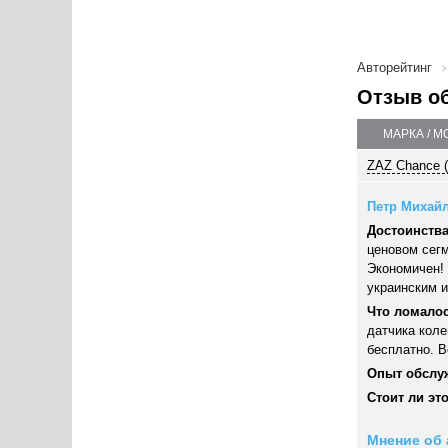
Авторейтинг
Отзыв о
МАРКА / М
ZAZ Chance (
Петр Михайл
Достоинства
ценовом сегм
Экономичен! 
украинским и
Что ломалос
датчика коле
бесплатно. В
Опыт обслу
Стоит ли эт
Мнение об 