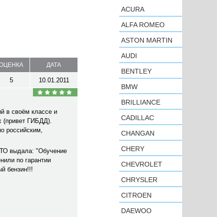
ACURA
ALFA ROMEO
ASTON MARTIN
AUDI
ОЦЕНКА
ДАТА
BENTLEY
5
10.01.2011
BMW
BRILLIANCE
й в своём классе и
CADILLAC
х (привет ГИБДД).
по российским,
CHANGAN
CHERY
СТО выдала: "Обучение
нили по гарантии
CHEVROLET
й бензин!!!
CHRYSLER
CITROEN
DAEWOO