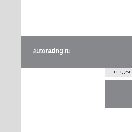
auto
rating
.ru
ТЕСТ-ДРА