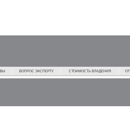
ЙВЫ
ВОПРОС ЭКСПЕРТУ
СТОИМОСТЬ ВЛАДЕНИЯ
О