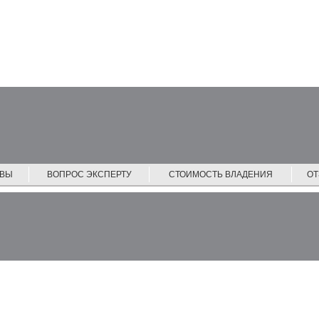
ЙВЫ
ВОПРОС ЭКСПЕРТУ
СТОИМОСТЬ ВЛАДЕНИЯ
О