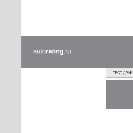
auto
rating
.ru
ТЕСТ-ДРА