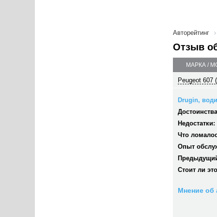
Авторейтинг
Отзыв о
МАРКА / 
Peugeot 607 
Drugin, води
Достоинства
Недостатки:
Что ломалос
Опыт обслу
Предыдущий
Стоит ли эт
Мнение об 