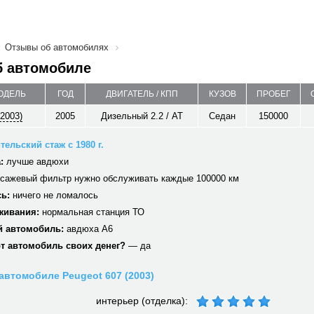
Отзывы об автомобилях
б автомобиле
МОДЕЛЬ
ГОД
ДВИГАТЕЛЬ / КПП
КУЗОВ
ПРОБЕГ
(2003)
2005
Дизельный 2.2 / AT
Седан
150000
тельский стаж с 1980 г.
:
лучше авдюхи
сажевый фильтр нужно обслуживать каждые 100000 км
ь:
ничего не ломалось
живания:
нормальная станция ТО
 автомобиль:
авдюха А6
от автомобиль своих денег?
— да
автомобиле Peugeot 607 (2003)
интерьер (отделка):