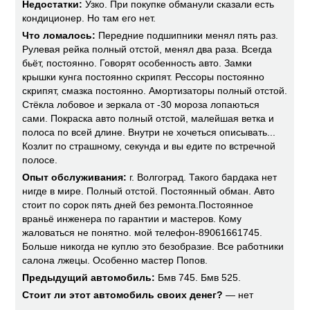
Недостатки:
Узко. При покупке обманули сказали есть
кондиционер. Но там его нет.
Что ломалось:
Передние подшипники менял пять раз.
Рулевая рейка полный отстой, менял два раза. Всегда
бьёт, постоянно. Говорят особенность авто. Замки
крышки кунга постоянно скрипят. Рессоры постоянно
скрипят, смазка постоянно. Амортизаторы полный отстой.
Стёкла лобовое и зеркала от -30 мороза лопаються
сами. Покраска авто полный отстой, малейшая ветка и
полоса по всей длине. Внутри не хочеться описывать...
Козлит по страшному, секунда и вы едите по встречной
полосе.
Опыт обслуживания:
г. Волгоград. Такого бардака нет
нигде в мире. Полный отстой. Постоянный обман. Авто
стоит по сорок пять дней без ремонта.Постоянное
враньё инженера по гарантии и мастеров. Кому
жаловаться не понятно. мой телефон-89061661745.
Больше никогда не куплю это безобразие. Все работники
салона лжецы. Особенно мастер Попов.
Предыдущий автомобиль:
Бмв 745. Бмв 525.
Стоит ли этот автомобиль своих денег?
— нет