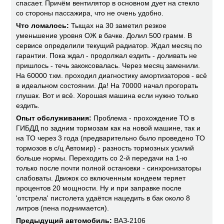
спасает. Причём вентилятор в основном дует на стекло
со стороны пассажира, что не очень удобно.
Что ломалось:
Тыщах на 30 заметил резкое
уменьшение уровня ОЖ в бачке. Долил 500 грамм. В
сервисе определили текущий радиатор. Ждал месяц по
гарантии. Пока ждал - продолжал ездить - доливать не
пришлось - течь закоксовалась. Через месяц заменили.
На 60000 т.км. проходил диагностику амортизаторов - всё
в идеальном состоянии. Да! На 70000 начал прогорать
глушак. Вот и всё. Хорошая машина если нужно только
ездить.
Опыт обслуживания:
Проблема - прохождение ТО в
ГИБДД по задним тормозам как на новой машине, так и
на ТО через 3 года (предварительно было проведено ТО
тормозов в с/ц Автомир) - разность тормозных усилий
больше нормы. Переходить со 2-й передачи на 1-ю
только после почти полной остановки - синхронизаторы
слабоваты. Движок со включенным кондеем теряет
процентов 20 мощности. Ну и при заправке после
'отстрела' пистолета удаётся нацедить в бак около 8
литров (пена поднимается).
Предыдущий автомобиль:
ВАЗ-2106