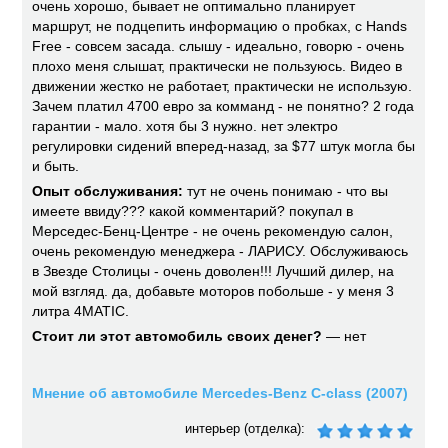
очень хорошо, бывает не оптимально планирует
маршрут, не подцепить информацию о пробках, с Hands
Free - совсем засада. слышу - идеально, говорю - очень
плохо меня слышат, практически не пользуюсь. Видео в
движении жестко не работает, практически не использую.
Зачем платил 4700 евро за комманд - не понятно? 2 года
гарантии - мало. хотя бы 3 нужно. нет электро
регулировки сидений вперед-назад, за $77 штук могла бы
и быть.
Опыт обслуживания:
тут не очень понимаю - что вы
имеете ввиду??? какой комментарий? покупал в
Мерседес-Бенц-Центре - не очень рекомендую салон,
очень рекомендую менеджера - ЛАРИСУ. Обслуживаюсь
в Звезде Столицы - очень доволен!!! Лучший дилер, на
мой взгляд. да, добавьте моторов побольше - у меня 3
литра 4MATIC.
Стоит ли этот автомобиль своих денег?
— нет
Мнение об автомобиле Mercedes-Benz C-class (2007)
интерьер (отделка):