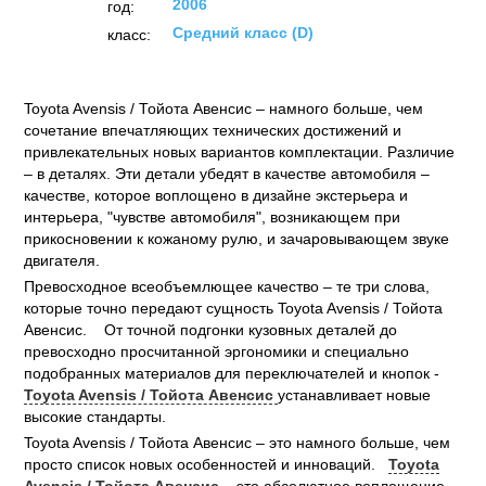
2006
год:
Средний класс (D)
класс:
Toyota Avensis / Тойота Авенсис – намного больше, чем
сочетание впечатляющих технических достижений и
привлекательных новых вариантов комплектации. Различие
– в деталях. Эти детали убедят в качестве автомобиля –
качестве, которое воплощено в дизайне экстерьера и
интерьера, "чувстве автомобиля", возникающем при
прикосновении к кожаному рулю, и зачаровывающем звуке
двигателя.
Превосходное всеобъемлющее качество – те три слова,
которые точно передают сущность Toyota Avensis / Тойота
Авенсис. От точной подгонки кузовных деталей до
превосходно просчитанной эргономики и специально
подобранных материалов для переключателей и кнопок -
Toyota Avensis / Тойота Авенсис
устанавливает новые
высокие стандарты.
Toyota Avensis / Тойота Авенсис – это намного больше, чем
просто список новых особенностей и инноваций.
Toyota