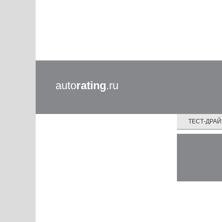
auto
rating
.ru
ТЕСТ-ДРА