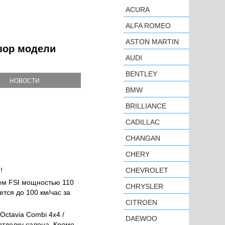
ACURA
ALFA ROMEO
ASTON MARTIN
бзор модели
AUDI
BENTLEY
НОВОСТИ
BMW
BRILLIANCE
CADILLAC
CHANGAN
CHERY
!
CHEVROLET
ем FSI мощностью 110
CHRYSLER
тся до 100 км/час за
CITROEN
ctavia Combi 4x4 /
DAEWOO
тделку салона. Кроме