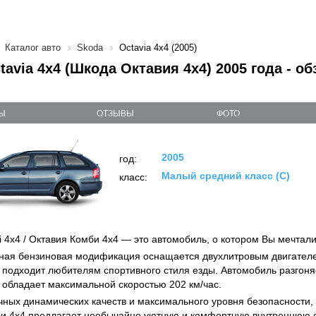
Каталог авто
Skoda
Octavia 4x4 (2005)
tavia 4x4 (Шкода Октавия 4х4) 2005 года - о
Ы
ОТЗЫВЫ
ФОТО
2005
год:
Малый средний класс (C)
класс:
i 4x4 / Октавия Комби 4х4 — это автомобиль, о котором Вы мечтали
ная бензиновая модификация оснащается двухлитровым двигател
о подходит любителям спортивного стиля езды. Автомобиль разгоняе
и обладает максимальной скоростью 202 км/час.
ных динамических качеств и максимального уровня безопасности, O
и 4х4 предлагает необычайно уютную и комфортную внутреннюю о