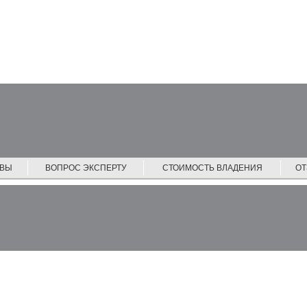
ЙВЫ
ВОПРОС ЭКСПЕРТУ
СТОИМОСТЬ ВЛАДЕНИЯ
О