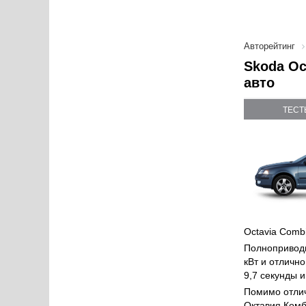
Авторейтинг
Skoda Oc
авто
ТЕСТ
Octavia Comb
Полнопривод
кВт и отличн
9,7 секунды 
Помимо отлич
Октавия Комб