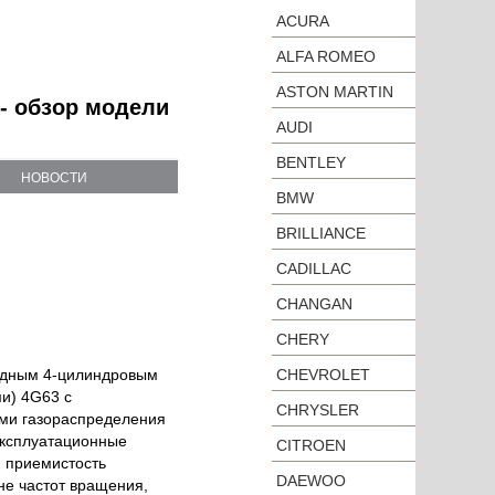
ACURA
ALFA ROMEO
ASTON MARTIN
 - обзор модели
AUDI
BENTLEY
НОВОСТИ
BMW
BRILLIANCE
CADILLAC
CHANGAN
CHERY
рядным 4-цилиндровым
CHEVROLET
и) 4G63 с
CHRYSLER
ми газораспределения
эксплуатационные
CITROEN
я приемистость
DAEWOO
не частот вращения,