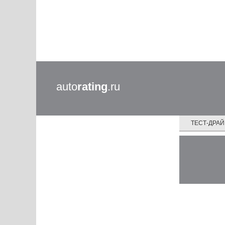
auto
rating
.ru
ТЕСТ-ДРА