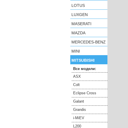
LOTUS
LUXGEN
MASERATI
MAZDA
MERCEDES-BENZ
MINI
MITSUBISHI
Все модели:
ASX
Colt
Eclipse Cross
Galant
Grandis
i-MiEV
L200