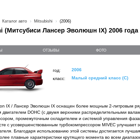
Каталог авто
Mitsubishi
(2006)
hi (Митсубиси Лансер Эволюшн IХ) 2006 года
Ы
ОТЗЫВЫ
ФОТО
2006
год:
Малый средний класс (C)
класс:
tion IX / Лансер Эволюшн IX оснащен более мощным 2-литровым 
 двигателем DOHC (с двумя верхними распределительными валам
сором, промежуточным охладителем и системой управления фаза
сте с усовершенствованным турбокомпрессором MIVEC улучшает 
гателя. Благодаря использованию этой системы достигается лучша
более плавные характеристики крутящего момента во всем диапазо