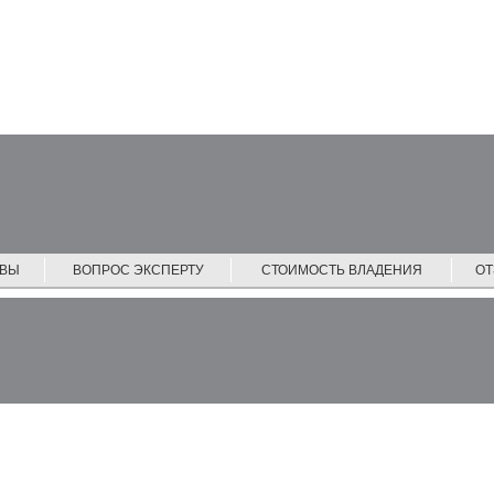
ЙВЫ
ВОПРОС ЭКСПЕРТУ
СТОИМОСТЬ ВЛАДЕНИЯ
О