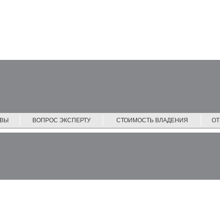
ЙВЫ
ВОПРОС ЭКСПЕРТУ
СТОИМОСТЬ ВЛАДЕНИЯ
О