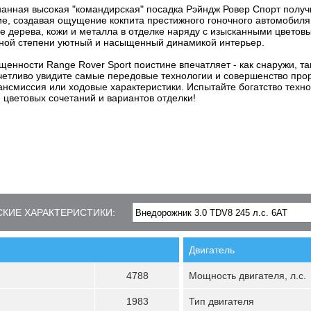
анная высокая "командирская" посадка Рэйндж Ровер Спорт получ
ие, создавая ощущение кокпита престижного гоночного автомобил
е дерева, кожи и металла в отделке наряду с изысканными цвето
вной степени уютный и насыщенный динамикой интерьер.
щенности Range Rover Sport поистине впечатляет - как снаружи, та
четливо увидите самые передовые технологии и совершенство прор
рансмиссия или ходовые характеристики. Испытайте богатство техн
 цветовых сочетаний и вариантов отделки!
КИЕ ХАРАКТЕРИСТИКИ:
Двигатель
4788
Мощность двигателя, л.с.
1983
Тип двигателя