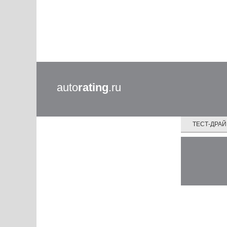
auto
rating
.ru
ТЕСТ-ДРА