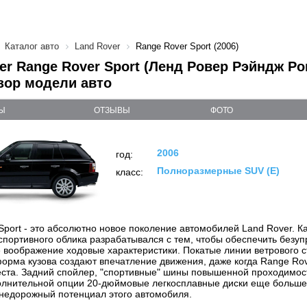
Каталог авто
Land Rover
Range Rover Sport (2006)
er Range Rover Sport (Ленд Ровер Рэйндж Ро
бзор модели авто
Ы
ОТЗЫВЫ
ФОТО
2006
год:
Полноразмерные SUV (E)
класс:
Sport - это абсолютно новое поколение автомобилей Land Rover. 
 спортивного облика разрабатывался с тем, чтобы обеспечить безу
воображение ходовые характеристики. Покатые линии ветрового с
орма кузова создают впечатление движения, даже когда Range Rov
еста. Задний спойлер, "спортивные" шины повышенной проходимос
олнительной опции 20-дюймовые легкосплавные диски еще больше
недорожный потенциал этого автомобиля.