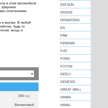
ила в этом автомобиле
DATSUN
я. Широкое
выми сочетаниями
DODGE
DONGFENG
к и внутри. В любой
аботки, будь то
DS
ологий, мощь и
FAW
FERRARI
FIAT
FORD
FOTON
GEELY
GENESIS
GREAT WALL
245 л.с.
HAIMA
Бензиновый
HAVAL