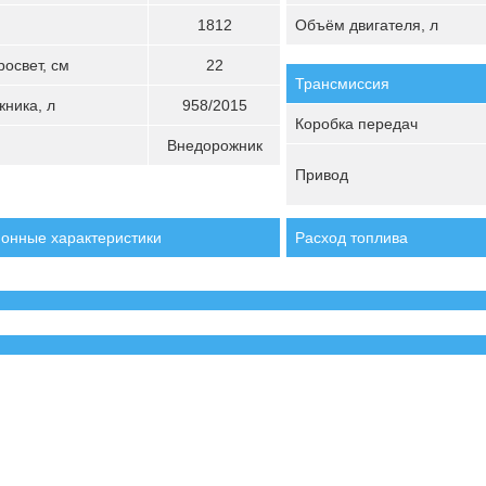
1812
Объём двигателя, л
освет, см
22
Трансмиссия
ника, л
958/2015
Коробка передач
Внедорожник
Привод
онные характеристики
Расход топлива