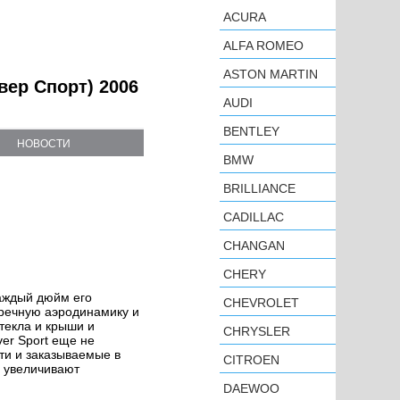
ACURA
ALFA ROMEO
ASTON MARTIN
вер Спорт) 2006
AUDI
BENTLEY
НОВОСТИ
BMW
BRILLIANCE
CADILLAC
CHANGAN
CHERY
Каждый дюйм его
CHEVROLET
пречную аэродинамику и
текла и крыши и
CHRYSLER
er Sport еще не
ти и заказываемые в
CITROEN
 увеличивают
DAEWOO