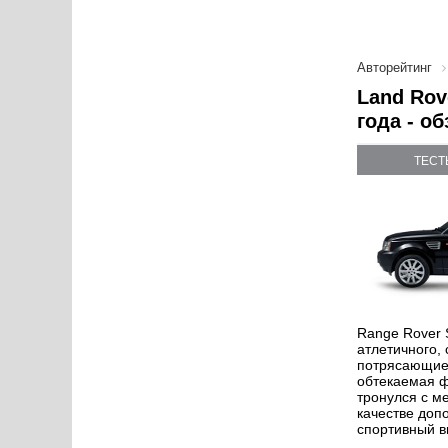
Авторейтинг
Land Rov
года - о
ТЕСТ
Range Rover 
атлетичного,
потрясающие 
обтекаемая ф
тронулся с м
качестве доп
спортивный в