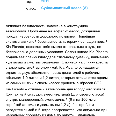
2011
год:
Субкомпактный класс (А)
класс:
Активная безопасность заложена в конструкцию
автомобиля. Протекшее на асфальт масло, дождливая
погода, неровности дорожного покрытия. Новейшие
системы активной безопасности, которыми оснащен новый
Kia Picanto, позволят тебе смело отправиться в путь, не
беспокоясь о дорожных условиях. Салон нового Kia Picanto
поднимает планку благодаря стильному дизайну, вниманию
к деталям и смелым решениям. Откинься на спинку кресла
с замечательной эргономикой. Kia Picanto оснащается
одним из двух абсолютно новых двигателей с рабочим
объемом 1,0 литра и 1,2 литра, которые отличаются одним
из самых низких в своем классе уровнем выбросов CO2.
Kia Picanto – отличный автомобиль для городского жителя.
Компактный снаружи, вместительный (для своего класса)
внутри, маневренный, экономичный (6 л на 100 км с
коробкой автомат и двигателем 1,2 л), без проблем
заводится зимой и быстро прогревается, что актуально при
небольших пробегах из дома до работы. Владельцы