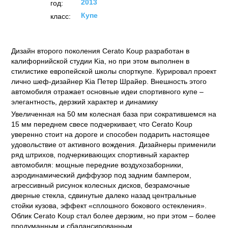
2013
год:
Купе
класс:
Дизайн второго поколения Cerato Koup разработан в
калифорнийской студии Kia, но при этом выполнен в
стилистике европейской школы спорткупе. Курировал проект
лично шеф-дизайнер Kia Петер Шрайер. Внешность этого
автомобиля отражает основные идеи спортивного купе –
элегантность, дерзкий характер и динамику
Увеличенная на 50 мм колесная база при сократившемся на
15 мм переднем свесе подчеркивает, что Cerato Koup
уверенно стоит на дороге и способен подарить настоящее
удовольствие от активного вождения. Дизайнеры применили
ряд штрихов, подчеркивающих спортивный характер
автомобиля: мощные передние воздухозаборники,
аэродинамический диффузор под задним бампером,
агрессивный рисунок колесных дисков, безрамочные
дверные стекла, сдвинутые далеко назад центральные
стойки кузова, эффект «сплошного бокового остекления».
Облик Cerato Koup стал более дерзким, но при этом – более
продуманным и сбалансированным.