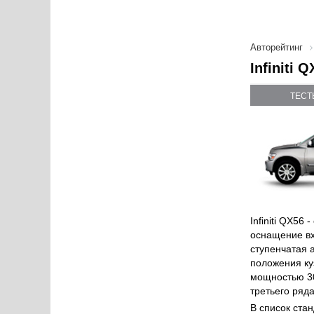
Авторейтинг
Infiniti
ТЕСТ
Infiniti QX5
оснащение вх
ступенчатая 
положения ку
мощностью 30
третьего ряд
В список ста