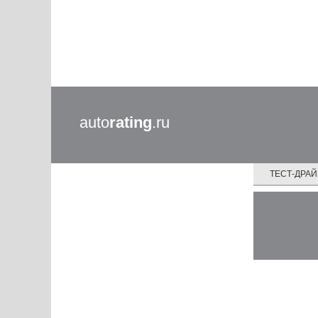
auto
rating
.ru
ТЕСТ-ДРА