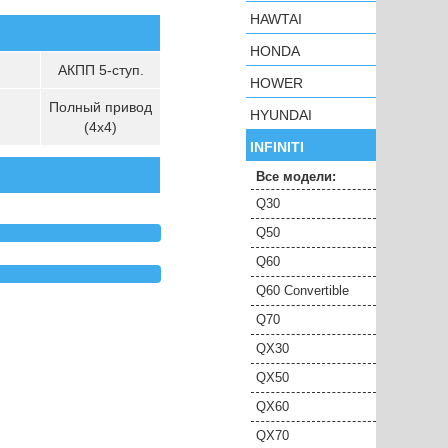
HAWTAI
HONDA
АКПП 5-ступ.
HOWER
Полный привод
HYUNDAI
(4х4)
INFINITI
Все модели:
Q30
Q50
Q60
Q60 Convertible
Q70
QX30
QX50
QX60
QX70