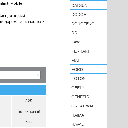
initi Mobile
DATSUN
DODGE
биль, который
внедорожные качества и
DONGFENG
DS
FAW
FERRARI
FIAT
FORD
FOTON
GEELY
GENESIS
325
GREAT WALL
Бензиновый
HAIMA
5.6
HAVAL