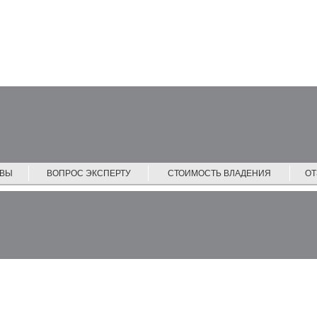
ЙВЫ
ВОПРОС ЭКСПЕРТУ
СТОИМОСТЬ ВЛАДЕНИЯ
О