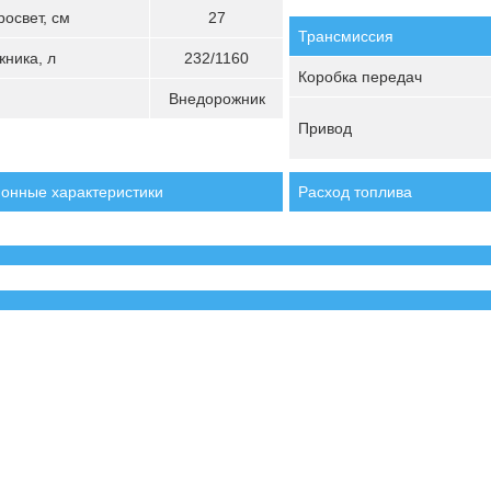
освет, см
27
Трансмиссия
ника, л
232/1160
Коробка передач
Внедорожник
Привод
онные характеристики
Расход топлива