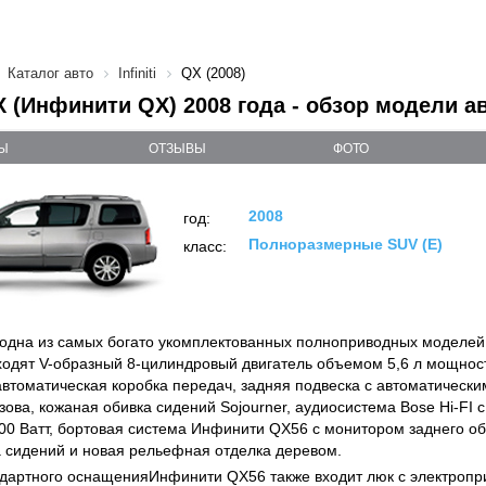
Каталог авто
Infiniti
QX (2008)
 QX (Инфинити QX) 2008 года - обзор модели а
Ы
ОТЗЫВЫ
ФОТО
2008
год:
Полноразмерные SUV (E)
класс:
6 - одна из самых богато укомплектованных полноприводных моделей
одят V-образный 8-цилиндровый двигатель объемом 5,6 л мощность
автоматическая коробка передач, задняя подвеска с автоматическ
зова, кожаная обивка сидений Sojourner, аудиосистема Bose Hi-FI 
0 Ватт, бортовая система Инфинити QX56 с монитором заднего об
а сидений и новая рельефная отделка деревом.
ндартного оснащенияИнфинити QX56 также входит люк с электропр