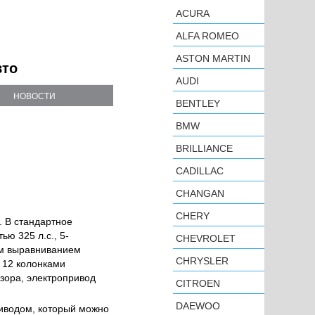
ACURA
ALFA ROMEO
ASTON MARTIN
вто
AUDI
НОВОСТИ
BENTLEY
BMW
BRILLIANCE
CADILLAC
CHANGAN
CHERY
. В стандартное
ю 325 л.с., 5-
CHEVROLET
им выравниванием
CHRYSLER
с 12 колонками
зора, электропривод
CITROEN
DAEWOO
иводом, который можно