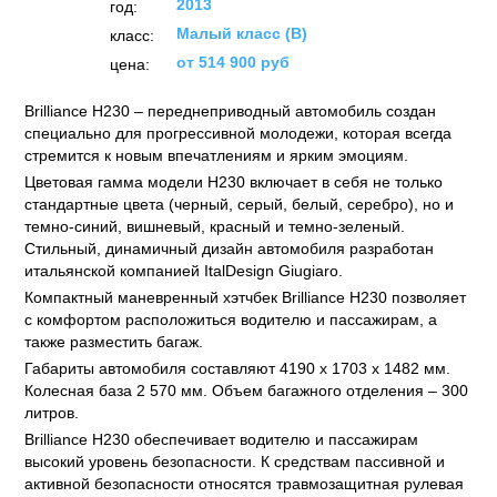
2013
год:
Малый класс (B)
класс:
от 514 900 руб
цена:
Brilliance Н230 – переднеприводный автомобиль создан
специально для прогрессивной молодежи, которая всегда
стремится к новым впечатлениям и ярким эмоциям.
Цветовая гамма модели H230 включает в себя не только
стандартные цвета (черный, серый, белый, серебро), но и
темно-синий, вишневый, красный и темно-зеленый.
Стильный, динамичный дизайн автомобиля разработан
итальянской компанией ItalDesign Giugiaro.
Компактный маневренный хэтчбек Brilliance H230 позволяет
с комфортом расположиться водителю и пассажирам, а
также разместить багаж.
Габариты автомобиля составляют 4190 x 1703 x 1482 мм.
Колесная база 2 570 мм. Объем багажного отделения – 300
литров.
Brilliance H230 обеспечивает водителю и пассажирам
высокий уровень безопасности. К средствам пассивной и
активной безопасности относятся травмозащитная рулевая