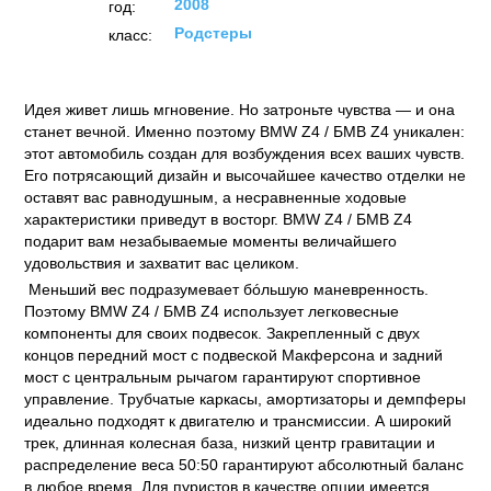
2008
год:
Родстеры
класс:
Идея живет лишь мгновение. Но затроньте чувства — и она
станет вечной. Именно поэтому BMW Z4 / БМВ Z4 уникален:
этот автомобиль создан для возбуждения всех ваших чувств.
Его потрясающий дизайн и высочайшее качество отделки не
оставят вас равнодушным, а несравненные ходовые
характеристики приведут в восторг. BMW Z4 / БМВ Z4
подарит вам незабываемые моменты величайшего
удовольствия и захватит вас целиком.
Меньший вес подразумевает бóльшую маневренность.
Поэтому BMW Z4 / БМВ Z4 использует легковесные
компоненты для своих подвесок. Закрепленный с двух
концов передний мост с подвеской Макферсона и задний
мост с центральным рычагом гарантируют спортивное
управление. Трубчатые каркасы, амортизаторы и демпферы
идеально подходят к двигателю и трансмиссии. А широкий
трек, длинная колесная база, низкий центр гравитации и
распределение веса 50:50 гарантируют абсолютный баланс
в любое время. Для пуристов в качестве опции имеется