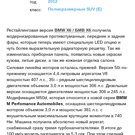
2012
год:
Полноразмерные SUV (E)
класс:
Рестайлинговая версия
BMW X6 / БМВ X6
получила
модернизированные противотуманные, передние и задние
фары, которые теперь имеют специальную LED опцию и
чуть более выразительную радиаторную решетку. Так же
изменилась приборная панель, появились новые окраски
кузова, литые диски, а так же кожаная отделка салона.
Силовая линейка моторов осталась прежней. Версия 50i по-
прежнему оснащается 4,4-литровым агрегатом V8
мощностью 407 л.с., 35i – рядным шестицилиндровым
двигателем объемом 3,0 л и мощностью 306 л.с. Дизельные
версии оснащаются двигателями мощностью 306 и 245 л.с.
Модификация M50d, которая относится к новой серии
BMW
M Perfomance Automobiles
, оснащена шестицилиндровым
мотором объемом 3,0 л и мощностью 381 л.с. с
внушительным максимальным крутящим моментом в 740
Нм. Машина получила абсолютно новый агрегат,
снабженный сразу тремя турбонагнетателями. В итоге до
100 км/ч модель разгоняется за 5,3 сек. При этом средний