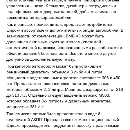
стали устанавливаться выше, а панель приборов и органы
управления – ниже. К тому же, дизайнеры потрудились и
над оформлением дверных панелей, дабы максимально
«освежить» интерьер автомобиля.
Как и раньше, производитель предлагает потребителю
широкий ассортимент дополнительных опций автомобиля. В
зависимости от комплектации, БМВ Х5 может быть
дооснащен активным круиз-контролем, системой
автоматической парковки, инновационными разработками в
области активной безопасности. Все это и многое другое
доступно за дополнительную плату.
Под капотом автомобиля может быть установлен
бензиновый двигатель, объемом 3 либо 4.4 литра.
Мощность представленных агрегатов составляет 306 и 450
л.с. Предлагается также широкая палитра дизельных
моторов, объемом 2, 3 литра. Мощность варьируется от 218
до 313 л.с. Отдельно следует выделить версию M50d,
которая обладает 3-х литровым дизельным агрегатом,
мощностью 381 л.с.
Трансмиссия автомобиля представлена в виде 8-
ступенчатой АКПП. Привод во всех комплектациях полный.
Однако производитель предлагает подвеску с различными