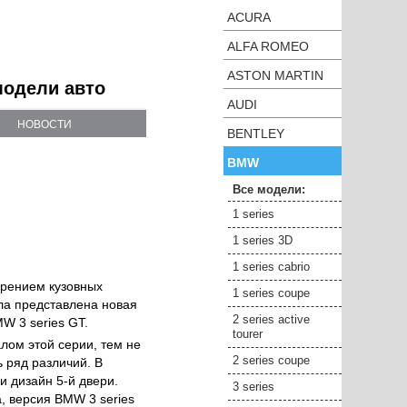
ACURA
ALFA ROMEO
ASTON MARTIN
модели авто
AUDI
НОВОСТИ
BENTLEY
BMW
Все модели:
1 series
1 series 3D
1 series cabrio
ирением кузовных
1 series coupe
ла представлена новая
2 series active
W 3 series GT.
tourer
лом этой серии, тем не
2 series coupe
 ряд различий. В
и дизайн 5-й двери.
3 series
, версия BMW 3 series