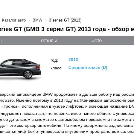
Каталог авто
BMW
3 series GT (2013)
ries GT (БМВ 3 серии GT) 2013 года - обзор 
Ы
ОТЗЫВЫ
ФОТО
2013
год:
Средний класс (D)
класс:
варский автоконцерн BMW продолжает и дальше работу над расш
их авто. Именно поэтому в 2013 году на Женевском автосалоне бы
«тройки», исполненная в кузове лифтбек, и имеющая название BM
гляд может показаться, что новинка имеет много общего с универса
олее детальном знакомстве с автомобилем невозможно не заметить
дь – это экстерьер автомобиля. По иному оформлены задние окна 
личается лифтбек от универсала внутренним пространством салона