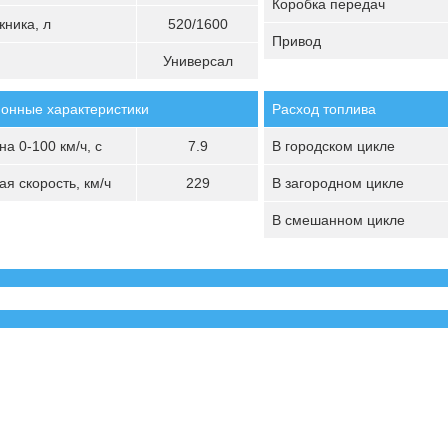
Коробка передач
ника, л
520/1600
Привод
Универсал
онные характеристики
Расход топлива
а 0-100 км/ч, с
7.9
В городском цикле
я скорость, км/ч
229
В загородном цикле
В смешанном цикле