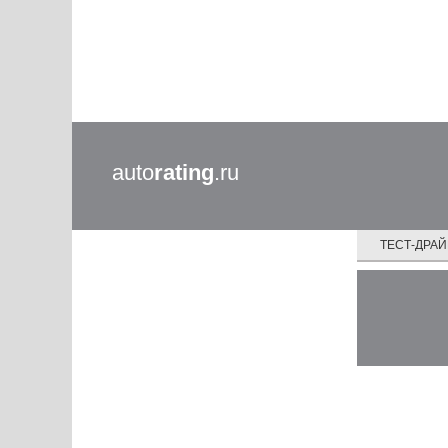
auto
rating
.ru
ТЕСТ-ДРА