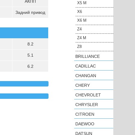
АКПП
X5 M
X6
Задний привод
X6 M
Z4
Z4 M
8.2
Z8
5.1
BRILLIANCE
CADILLAC
6.2
CHANGAN
CHERY
CHEVROLET
CHRYSLER
CITROEN
DAEWOO
DATSUN