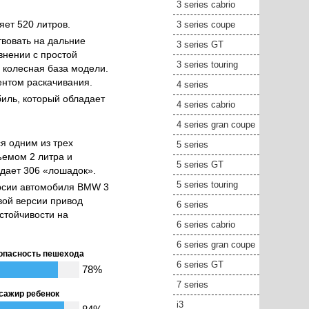
3 series cabrio
яет 520 литров.
3 series coupe
твовать на дальние
3 series GT
внении с простой
3 series touring
 колесная база модели.
ентом раскачивания.
4 series
биль, который обладает
4 series cabrio
4 series gran coupe
я одним из трех
5 series
ъемом 2 литра и
5 series GT
ыдает 306 «лошадок».
5 series touring
ерсии автомобиля BMW 3
вой версии привод
6 series
стойчивости на
6 series cabrio
6 series gran coupe
опасность пешехода
6 series GT
78%
7 series
сажир ребенок
i3