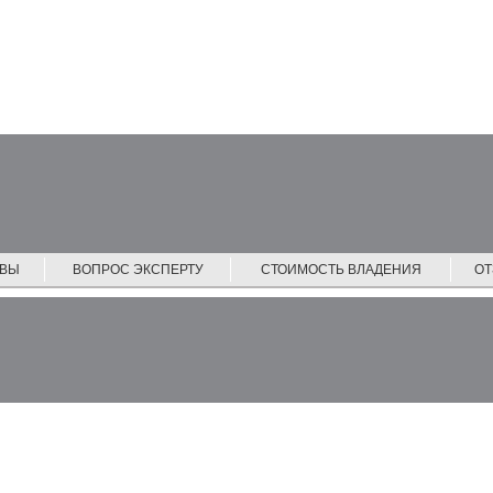
ЙВЫ
ВОПРОС ЭКСПЕРТУ
СТОИМОСТЬ ВЛАДЕНИЯ
О