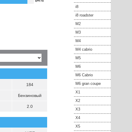
84%
i8
i8 roadster
M2
M3
M4
M4 cabrio
M5
M6
M6 Cabrio
M6 gran coupe
184
X1
Бензиновый
X2
2.0
X3
X4
X5