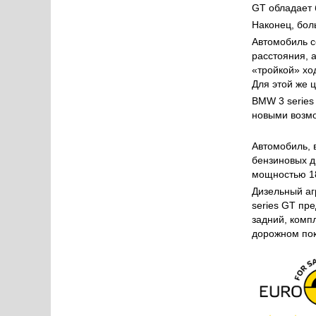
GT обладает 
Наконец, бол
Автомобиль с
расстояния, 
«тройкой» хо
Для этой же 
BMW 3 series
новыми возм
Автомобиль, 
бензиновых д
мощностью 18
Дизельный аг
series GT пр
задний, комп
дорожном по