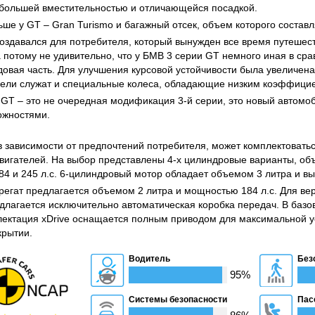
большей вместительностью и отличающейся посадкой.
ьше у GT – Gran Turismo и багажный отсек, объем которого составл
оздавался для потребителя, который вынужден все время путешес
а потому не удивительно, что у БМВ 3 серии GT немного иная в сра
довая часть. Для улучшения курсовой устойчивости была увеличена
цели служат и специальные колеса, обладающие низким коэффици
 GT – это не очередная модификация 3-й серии, это новый автомо
ожностями.
в зависимости от предпочтений потребителя, может комплектоватьс
вигателей. На выбор представлены 4-х цилиндровые варианты, об
4 и 245 л.с. 6-цилиндровый мотор обладает объемом 3 литра и в
регат предлагается объемом 2 литра и мощностью 184 л.с. Для в
едлагается исключительно автоматическая коробка передач. В базо
лектация xDrive оснащается полным приводом для максимальной у
крытии.
Водитель
Без
95%
Системы безопасности
Пас